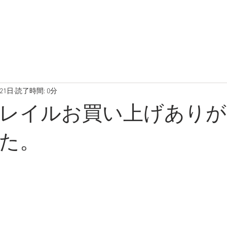
在庫車両
ブログ
写真
21日
読了時間: 0分
レイルお買い上げありが
た。