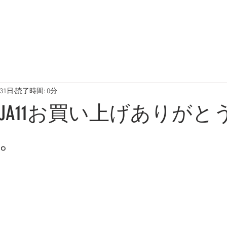
在庫車両
ブログ
写真
31日
読了時間: 0分
JA11お買い上げありがと
。