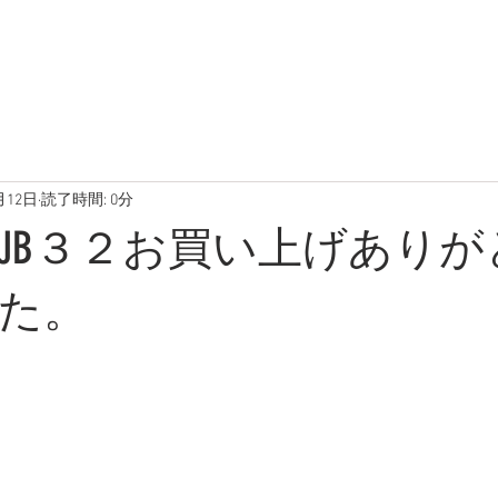
在庫車両
ブログ
写真
月12日
読了時間: 0分
JB３２お買い上げありが
た。