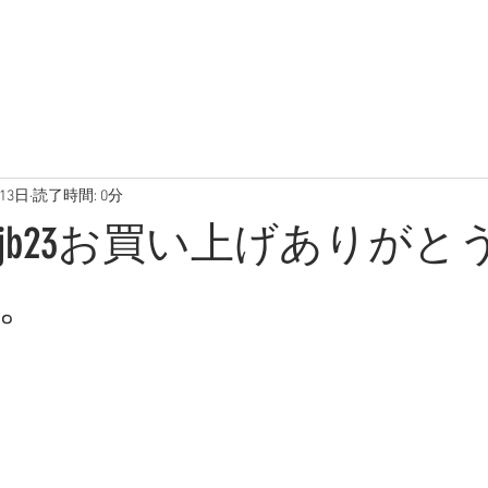
在庫車両
ブログ
写真
13日
読了時間: 0分
jb23お買い上げありがと
。