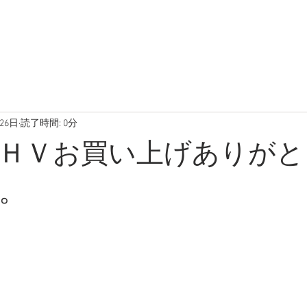
在庫車両
ブログ
写真
26日
読了時間: 0分
ＨＶお買い上げありがと
。