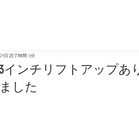
在庫車両
ブログ
写真
29日
読了時間: 0分
3インチリフトアップあ
ました