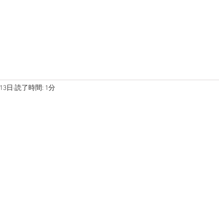
在庫車両
ブログ
写真
13日
読了時間: 1分