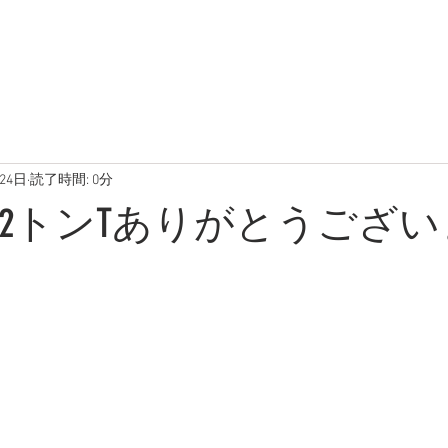
在庫車両
ブログ
写真
24日
読了時間: 0分
2トンTありがとうござい