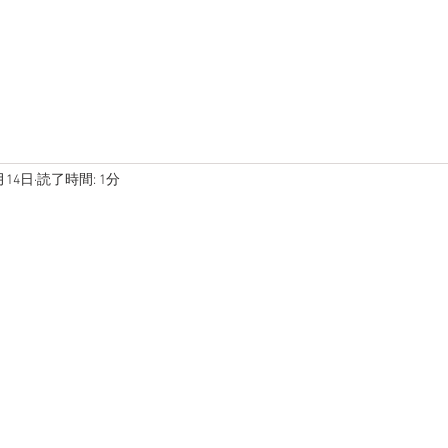
在庫車両
ブログ
写真
月14日
読了時間: 1分