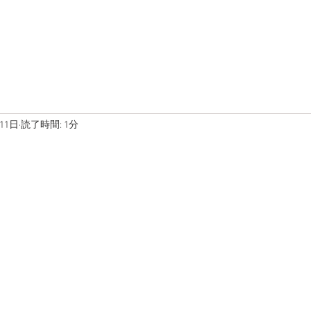
在庫車両
ブログ
写真
11日
読了時間: 1分