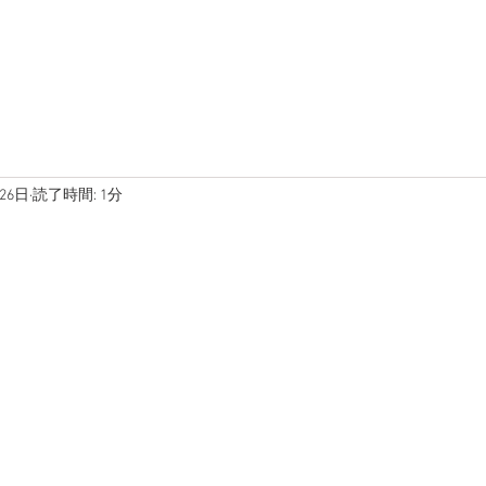
在庫車両
ブログ
写真
26日
読了時間: 1分