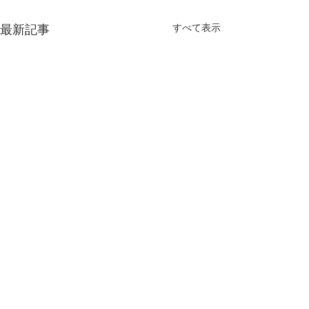
すべて表示
最新記事
〒310-0845
開店時間：
09:00～19:00
茨城県水戸市吉沢町352-21
定休日：
TEL.029-248-1078
毎週月曜日