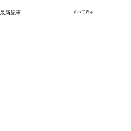
すべて表示
最新記事
〒310-0845
開店時間：
09:00～19:00
茨城県水戸市吉沢町352-21
定休日：
TEL.029-248-1078
毎週月曜日