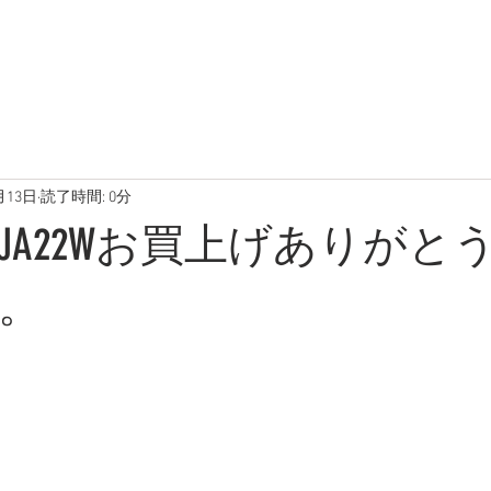
在庫車両
ブログ
写真
月13日
読了時間: 0分
JA22Wお買上げありがと
。