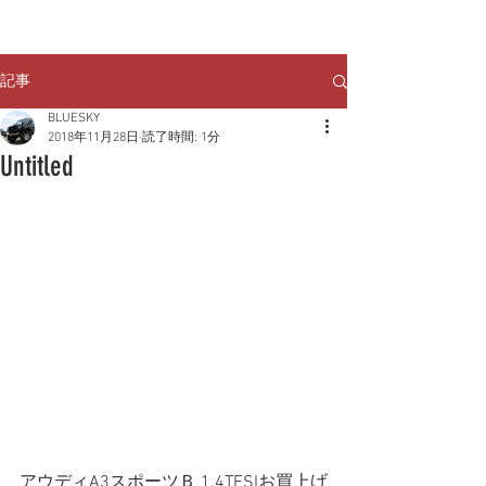
クルマのお問い合わせは
TEL:
029-248-1078
記事
BLUESKY
2018年11月28日
読了時間: 1分
Untitled
アウディA3スポーツＢ 1.4TFSIお買上げ