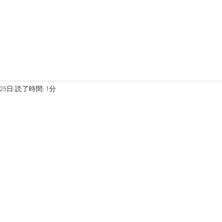
在庫車両
ブログ
写真
25日
読了時間: 1分