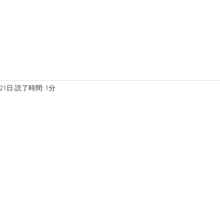
在庫車両
ブログ
写真
21日
読了時間: 1分