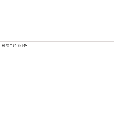
在庫車両
ブログ
写真
月1日
読了時間: 1分